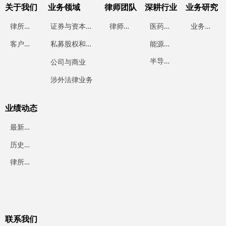
关于我们
业务领域
律师团队
深耕行业
业务研究
律
所简介
证
券与资本市场
律
师团队
医
药行业
业
务研究
能
源行业
客
户案例
私
募股权和投资基金
半
导体行业
公司与商业
涉外法律业务
业绩动态
最
新业绩
历
史业绩
律
所动态
联系我们