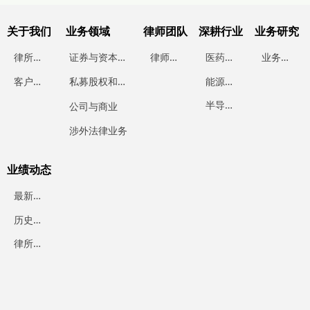
关于我们
业务领域
律师团队
深耕行业
业务研究
律
所简介
证
券与资本市场
律
师团队
医
药行业
业
务研究
能
源行业
客
户案例
私
募股权和投资基金
半
导体行业
公司与商业
涉外法律业务
业绩动态
最
新业绩
历
史业绩
律
所动态