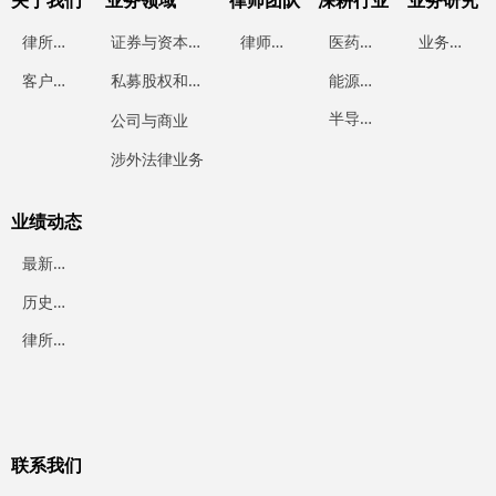
关于我们
业务领域
律师团队
深耕行业
业务研究
律
所简介
证
券与资本市场
律
师团队
医
药行业
业
务研究
能
源行业
客
户案例
私
募股权和投资基金
半
导体行业
公司与商业
涉外法律业务
业绩动态
最
新业绩
历
史业绩
律
所动态
联系我们